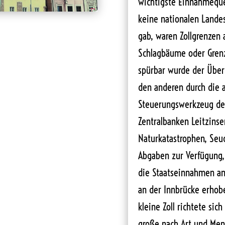
wichtigste Einnahmequel
keine nationalen Lande
gab, waren Zollgrenzen 
Schlagbäume oder Grenz
spürbar wurde der Übert
den anderen durch die a
Steuerungswerkzeug de
Zentralbanken Leitzins
Naturkatastrophen, Seu
Abgaben zur Verfügung,
die Staatseinnahmen an
an der Innbrücke erhobe
kleine Zoll richtete si
große nach Art und Men