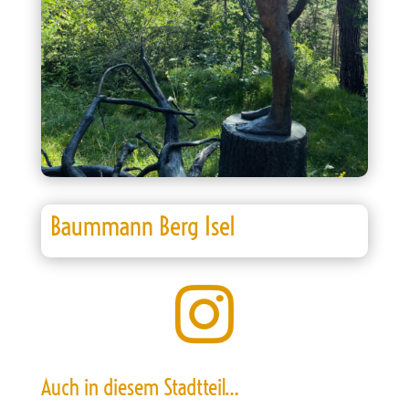
Baummann Berg Isel

Auch in diesem Stadtteil…