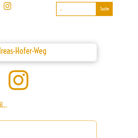

reas-Hofer-Weg

il…