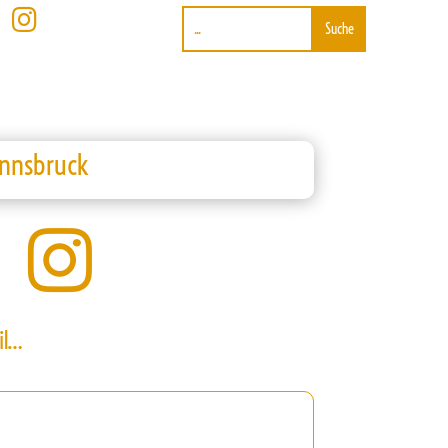

Innsbruck

il…