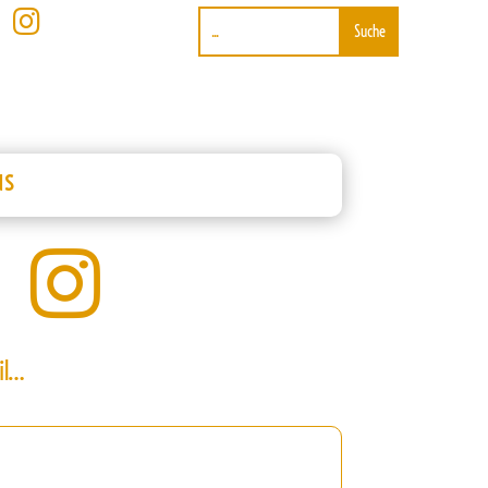

us

il…