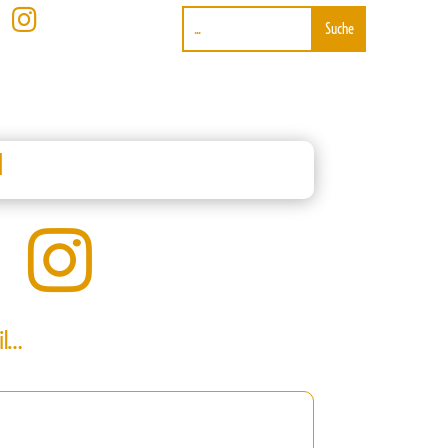

l

il…