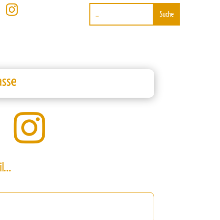

asse

il…