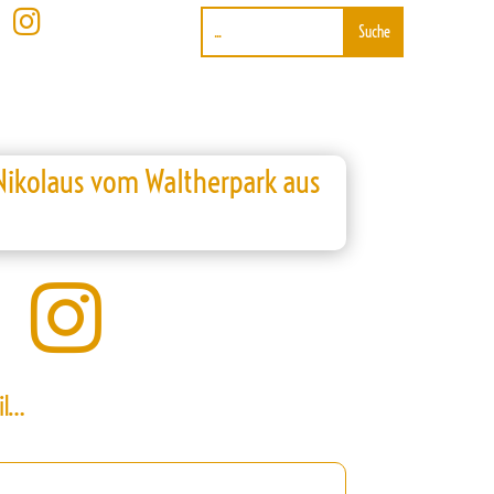

 Nikolaus vom Waltherpark aus

il…