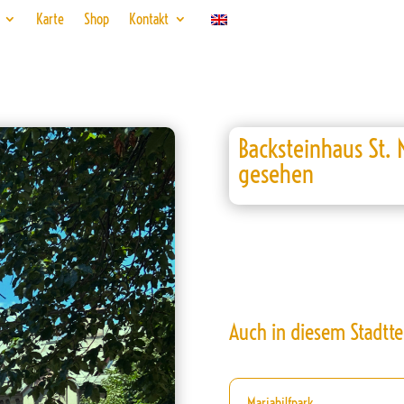
Karte
Shop
Kontakt
Backsteinhaus St.
gesehen
Auch in diesem Stadtte
Mariahilfpark