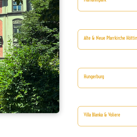
Alte & Neue Pfarrkirche Höttin
Hungerburg
Villa Blanka & Voliere