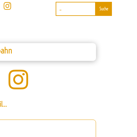

bahn

il…