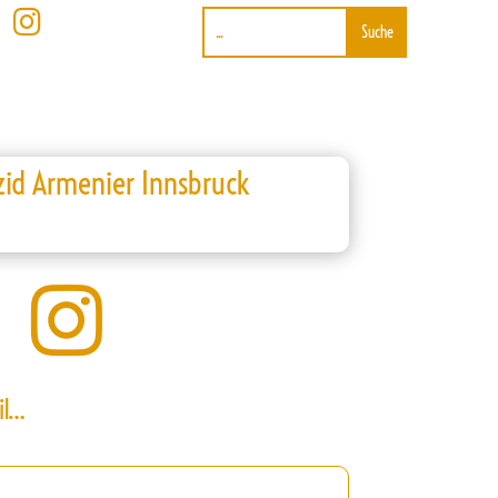

id Armenier Innsbruck

il…