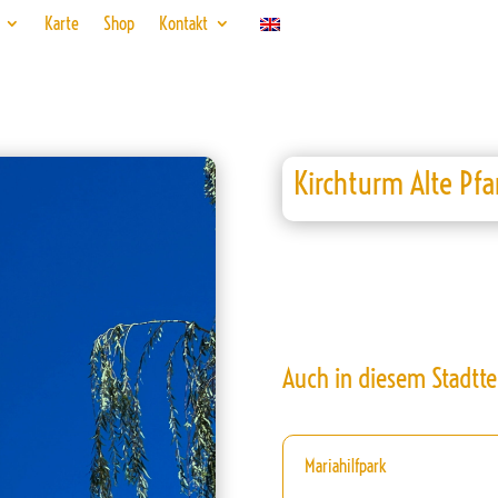
Karte
Shop
Kontakt
Kirchturm Alte Pfa
Auch in diesem Stadtte
Mariahilfpark