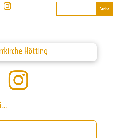

rrkirche Hötting

il…