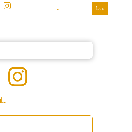


il…