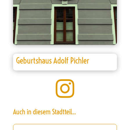
Geburtshaus Adolf Pichler

Auch in diesem Stadtteil…