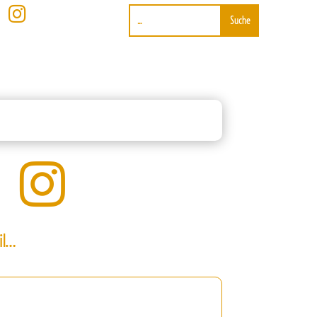


il…