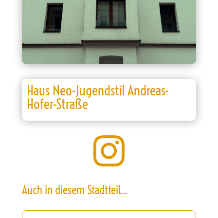
Haus Neo-Jugendstil Andreas-
Hofer-Straße

Auch in diesem Stadtteil…