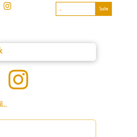

k

il…