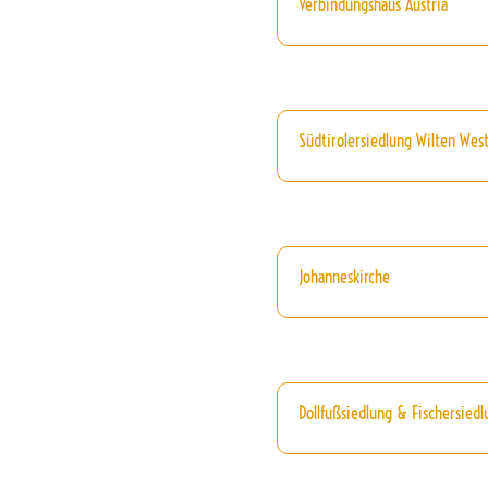
Verbindungshaus Austria
Südtirolersiedlung Wilten Wes
Johanneskirche
Dollfußsiedlung & Fischersiedl