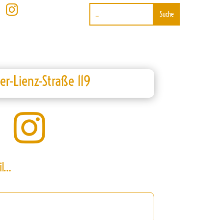

er-Lienz-Straße 119

il…