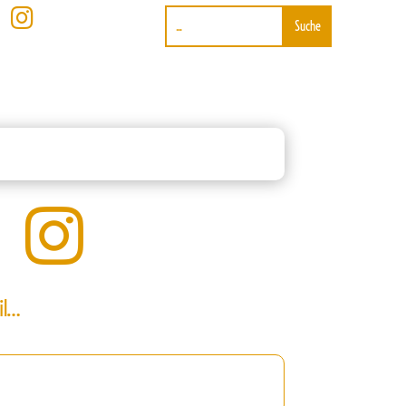


il…