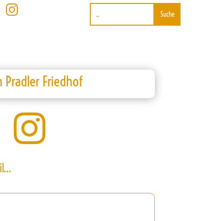

Pradler Friedhof

il…