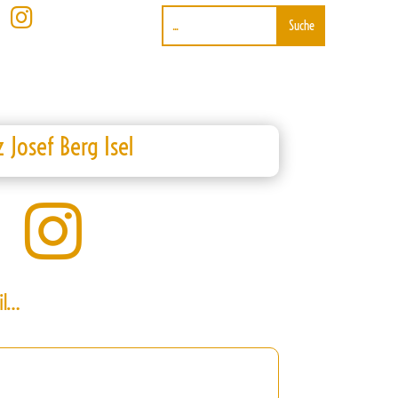

 Josef Berg Isel

il…