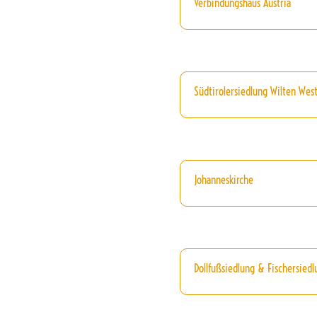
Verbindungshaus Austria
Südtirolersiedlung Wilten Wes
Johanneskirche
Dollfußsiedlung & Fischersiedl