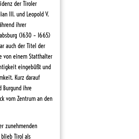
idenz der Tiroler
ian III. und Leopold V.
ährend ihrer
Habsburg (1630 – 1665)
war auch der Titel der
e von einem Statthalter
chtigkeit eingebüßt und
keit. Kurz darauf
d Burgund ihre
uck vom Zentrum an den
 der zunehmenden
lieb Tirol als