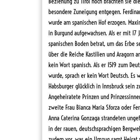
Beziehung zu Tirol noch brachten sie d
besondere Zuneigung entgegen. Ferdinan
wurde am spanischen Hof erzogen. Maximi
in Burgund aufgewachsen. Als er mit 17 
spanischen Boden betrat, um das Erbe s
über die Reiche Kastilien und Aragorn a
kein Wort spanisch. Als er 1519 zum Deu
wurde, sprach er kein Wort Deutsch. Es w
Habsburger glücklich in Innsbruck sein z
Angeheiratete Prinzen und Prinzessinne
zweite Frau Bianca Maria Sforza oder Fer
Anna Caterina Gonzaga strandeten ungef
in der rauen, deutschsprachigen Bergwelt
zudem vor, was ein Umzug samt Heirat vo