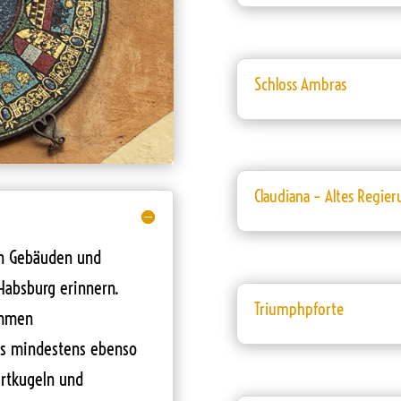
Schloss Ambras
Claudiana – Altes Regi
on Gebäuden und
Habsburg erinnern.
Triumphpforte
ummen
als mindestens ebenso
zartkugeln und