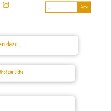

ten dazu…
thof zur Eiche