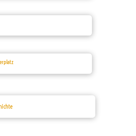
rplatz
hichte