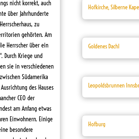
ings nicht korrekt, auch
Hofkirche, Silberne Ka
hte über Jahrhunderte
Herrscherhaus, zu
erritorien gehörten. Am
die Herrscher über ein
Goldenes Dachl
“. Durch Kriege und
ßen sie in verschiedenen
 zwischen Südamerika
Leopoldsbrunnen Innsb
n Ausrichtung des Hauses
mancher CEO der
mindest am Anfang etwas
hren Einwohnern. Einige
Hofburg
 eine besondere