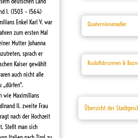
iesem deutschen Land
d I. (1503 – 1564)
lians Enkel Karl V. war
Quaternionenadler
Jahren zum ersten Mal
einer Mutter Johanna
nzutreten, sprach er
Rudolfsbrunnen & Bozne
tschen Kaiser gewählt
aren auch nicht alle
u „dürfen“.
n wie Maximilians
dinand II. zweite Frau
Übersicht der Stadtgesc
ragt nach der Hochzeit
. Stellt man sich
n Italien nach Tirol zu