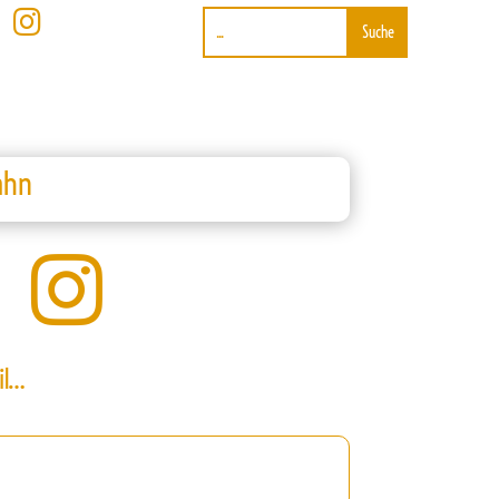

ahn

il…