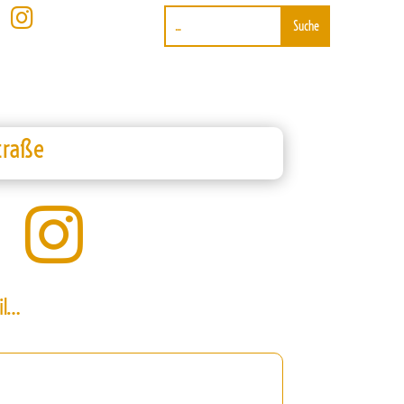

traße

il…