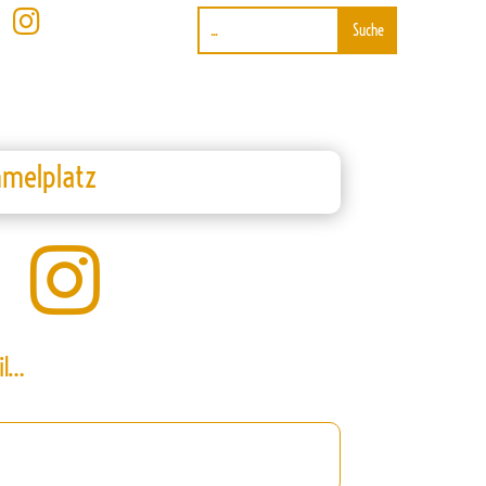

mmelplatz

il…