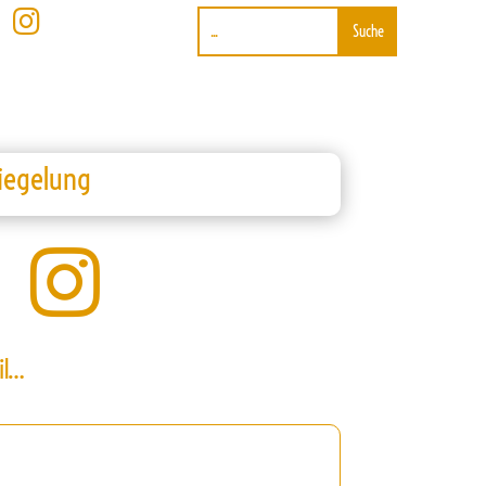

iegelung

il…