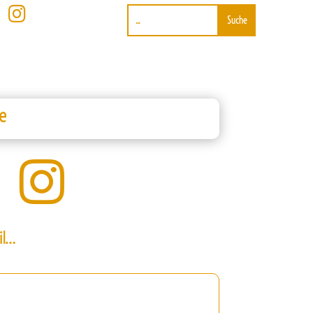

e

il…