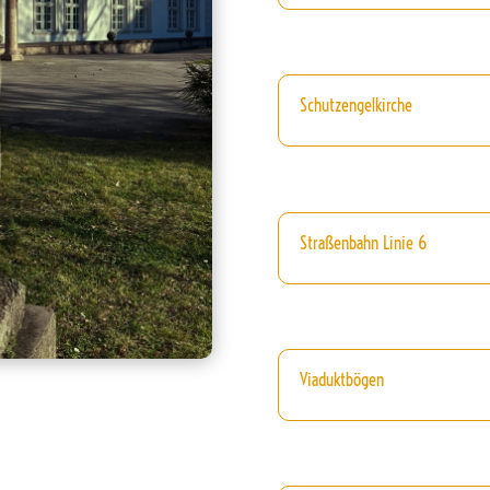
Schutzengelkirche
Straßenbahn Linie 6
Viaduktbögen