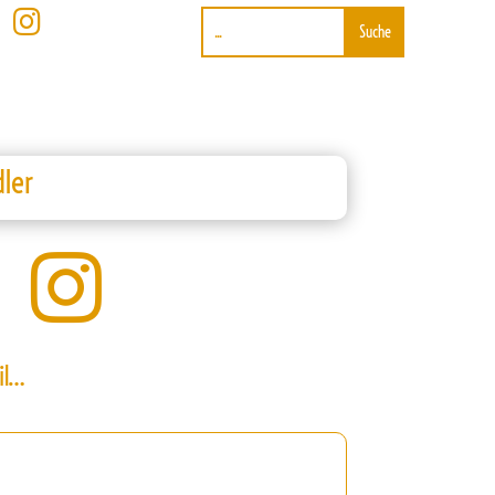

ler

il…