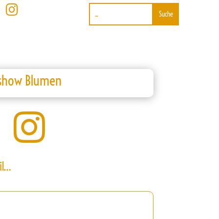

rshow Blumen

il…