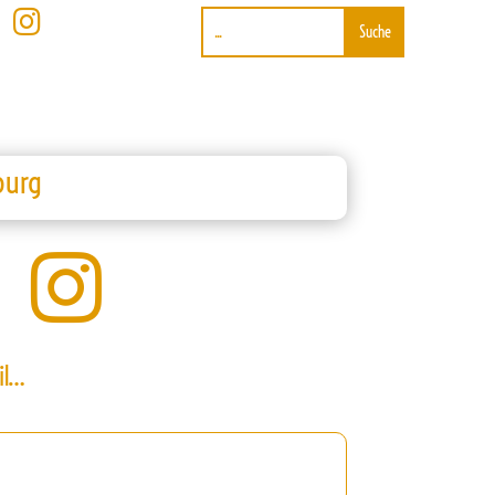

burg

il…