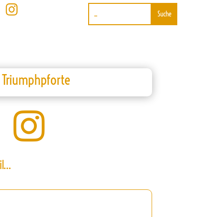

t Triumphpforte

il…