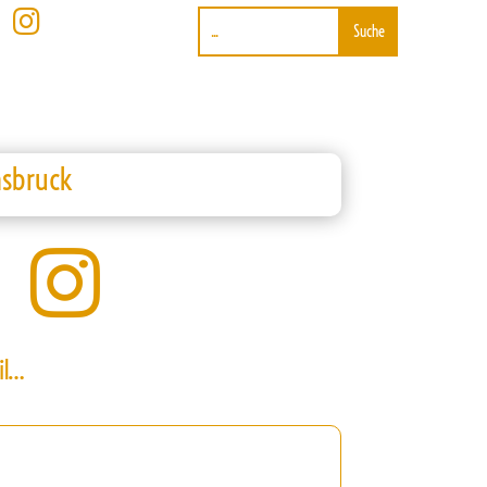

nsbruck

il…