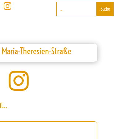

 Maria-Theresien-Straße

il…