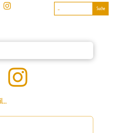


il…